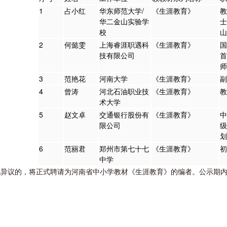
1
占小红
华东师范大学/
《生涯教育》
教
华二金山实验学
士
校
山
2
何懿雯
上海睿涯职遇科
《生涯教育》
国
技有限公司
首
师
3
范艳花
河南大学
《生涯教育》
副
4
曾涛
河北石油职业技
《生涯教育》
教
术大学
5
赵文卓
交通银行股份有
《生涯教育》
中
限公司
级
划
6
范丽君
郑州市第七十七
《生涯教育》
初
中学
异议的，将正式聘请为河南省中小学教材《生涯教育》的编者。公示期内若存异